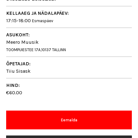
KELLAAEG JA NÄDALAPÄEV:
17:15-18:00
Esmaspäev
ASUKOHT:
Meero Muusik
TOOMPUIESTEE 17A,10137 TALLINN
ÕPETAJAD:
Tiiu Sisask
HIND:
€
60.00
Eemalda