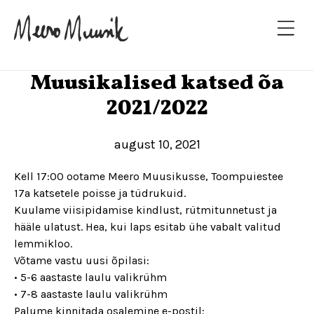
Muusikalised katsed õa
2021/2022
august 10, 2021
Kell 17:00 ootame Meero Muusikusse, Toompuiestee
17a katsetele poisse ja tüdrukuid.
Kuulame viisipidamise kindlust, rütmitunnetust ja
hääle ulatust. Hea, kui laps esitab ühe vabalt valitud
lemmikloo.
Võtame vastu uusi õpilasi:
• 5-6 aastaste laulu valikrühm
• 7-8 aastaste laulu valikrühm
Palume kinnitada osalemine e-postil: